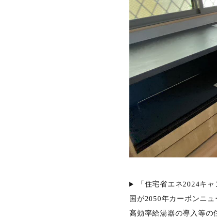
「住宅省エネ2024キ
国が2050年カーボン
高効率給湯器の導入等の